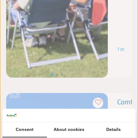
Tot:
m
10
au
Comfort
Max. 6 pe
Water
Consent
About cookies
Details
Digita