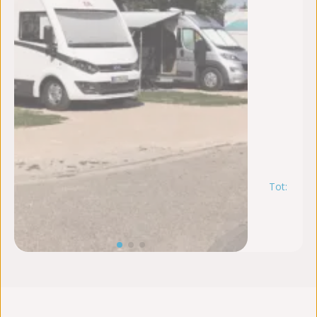
Tot:
m
10
au