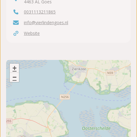
4463 AL Goes
0031113211865
info@vierlindengoes.nl
Website
+
−