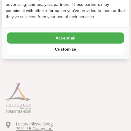
advertising, and analytics partners. These partners may
Bekijk alle faciliteiten
combine it with other information you've provided to them or that
they've collected from your use of their services.
Accept all
"Spetteren, spelen, plonzen en relaxen in de
natuur!"
Customize
Leeuweriksveldweg 1
7991 SE Dwingeloo