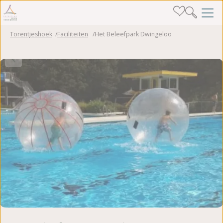
Torentjeshoek
Faciliteiten
Het Beleefpark Dwingeloo