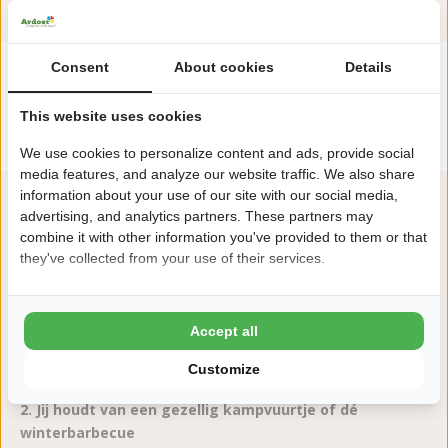
Consent
About cookies
Details
"8x waarom kamperen in de winter bij
Camping Torentjeshoek"
This website uses cookies
We use cookies to personalize content and ads, provide social
media features, and analyze our website traffic. We also share
information about your use of our site with our social media,
advertising, and analytics partners. These partners may
combine it with other information you've provided to them or that
they've collected from your use of their services.
1. Jij slaapt graag op een van de mooiste natuur
locaties in Drenthe
Accept all
Midden in de natuur in Dwingeloo aan de rand van nationaal
park Dwingelderveld.
Customize
2. Jij houdt van een gezellig kampvuurtje of dé
winterbarbecue