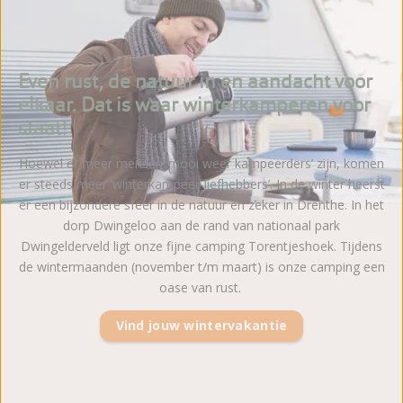
Even rust, de natuur in en aandacht voor
elkaar. Dat is waar winterkamperen voor
staat!
Hoewel er meer mensen ‘mooi weer kampeerders’ zijn, komen
er steeds meer ‘winterkampeer-liefhebbers’. In de winter heerst
er een bijzondere sfeer in de natuur en zeker in Drenthe. In het
dorp Dwingeloo aan de rand van nationaal park
Dwingelderveld ligt onze fijne camping Torentjeshoek. Tijdens
de wintermaanden (november t/m maart) is onze camping een
oase van rust.
Vind jouw wintervakantie