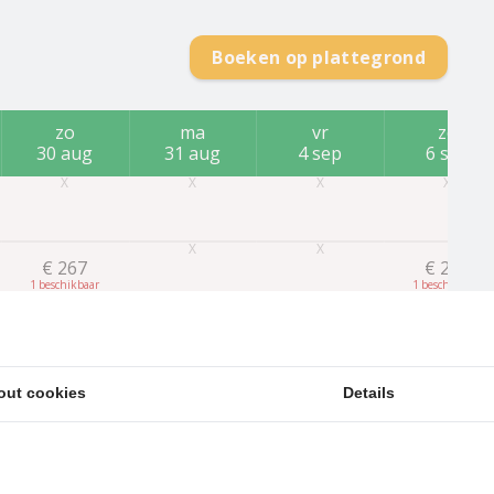
Boeken op plattegrond
zo
ma
vr
zo
30 aug
31 aug
4 sep
6 sep
€
267
€
267
1
1
€
364
1
out cookies
Details
€
461
1
€
558
1