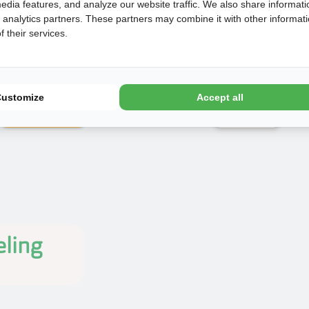
edia features, and analyze our website traffic. We also share informati
d analytics partners. These partners may combine it with other informat
€
664
 their services.
1
€
770
€
736
1
Customize
Accept all
Later
Boeken
ling