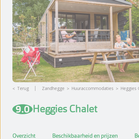
Beoordelingen
Parkinformatie
Terug
Zandhegge
huuraccommodaties
Heggies 
9.0
Heggies Chalet
Overzicht
Beschikbaarheid en prijzen
B