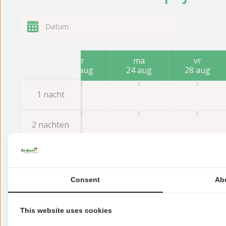
ma
vr
ma
vr
17 aug
21 aug
24 aug
28 aug
1 nacht
2 nachten
3 nachten
Consent
Ab
4 nachten
This website uses cookies
5 nachten