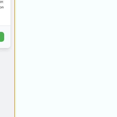
on
ion
€
673
€
650
€
627
€
604
1
1
1
1
€
747
€
724
€
701
€
678
€
714
€
693
€
671
€
649
1
1
1
1