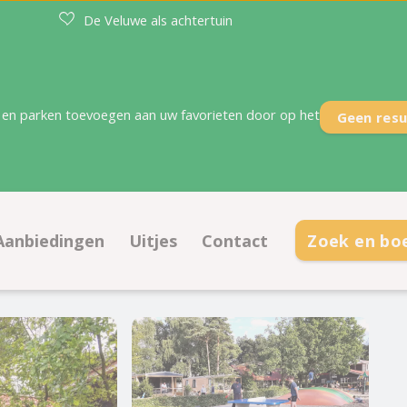
De Veluwe als achtertuin
en parken toevoegen aan uw favorieten door op het
Geen resu
Aanbiedingen
Uitjes
Contact
Zoek en bo
aatsen
Aanbiedingen kampeerplaatsen
Contactinformatie
ties
Aanbiedingen accommodaties
Openingstijden
 plattegrond
Veelgestelde vragen
Ontmoet het team