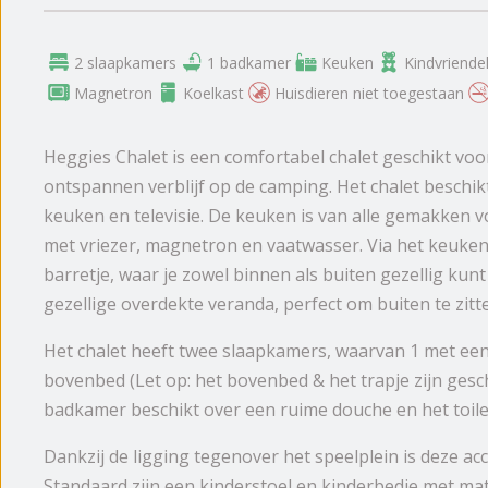
2 slaapkamers
1 badkamer
Keuken
Kindvriendel
Magnetron
Koelkast
Huisdieren niet toegestaan
Heggies Chalet is een comfortabel chalet geschikt voo
ontspannen verblijf op de camping. Het chalet besc
keuken en televisie. De keuken is van alle gemakken v
met vriezer, magnetron en vaatwasser. Via het keuke
barretje, waar je zowel binnen als buiten gezellig kunt
gezellige overdekte veranda, perfect om buiten te zitt
Het chalet heeft twee slaapkamers, waarvan 1 met e
bovenbed (Let op: het bovenbed & het trapje zijn ges
badkamer beschikt over een ruime douche en het toile
Dankzij de ligging tegenover het speelplein is deze a
Standaard zijn een kinderstoel en kinderbedje met ma