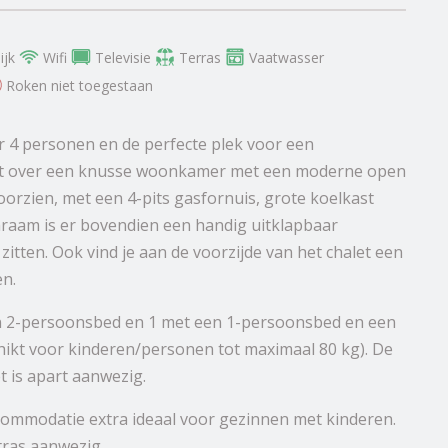
ijk
Wifi
Televisie
Terras
Vaatwasser
Roken niet toegestaan
r 4 personen en de perfecte plek voor een
hikt over een knusse woonkamer met een moderne open
oorzien, met een 4-pits gasfornuis, grote koelkast
nraam is er bovendien een handig uitklapbaar
 zitten. Ook vind je aan de voorzijde van het chalet een
en.
en 2-persoonsbed en 1 met een 1-persoonsbed en een
chikt voor kinderen/personen tot maximaal 80 kg). De
t is apart aanwezig.
ccommodatie extra ideaal voor gezinnen met kinderen.
tras aanwezig.