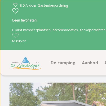
8,5 Ardoer Gastenbeoordeling
Geen favorieten
U kunt kampeerplaatsen, accommodaties, zoekopdrachten 
te klikken
De camping
Aanbod
Faciliteiten
Kampeerpl
Animatie programma
Accommoda
Plattegrond
Boeken op
Fotoalbum