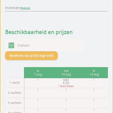
Inventaris
Bekijk
Beschikbaarheid en prijzen
Boeken op plattegrond
vr
ma
vr
7 aug
10 aug
14 aug
€
87
1 nacht
€
80
1
2 nachten
3 nachten
4 nachten