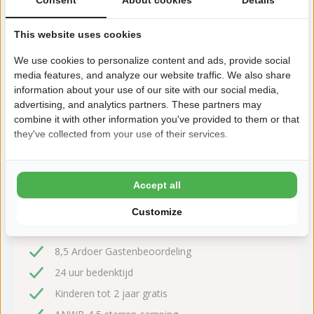
Camping de Zandhegge ligt in Emst (Veluwe), een kleinschalige
This website uses cookies
familiecamping met veel speelmogelijkheden.
We use cookies to personalize content and ads, provide social
Lees meer
media features, and analyze our website traffic. We also share
information about your use of our site with our social media,
advertising, and analytics partners. These partners may
combine it with other information you've provided to them or that
they've collected from your use of their services.
Zeker boeken!
Na het boeken heb je nog 24 uur bedenktijd om
kosteloos te wijzigen of te annuleren.
Accept all
Customize
Daarom boek je bij Zandhegge
8,5 Ardoer Gastenbeoordeling
24 uur bedenktijd
Kinderen tot 2 jaar gratis