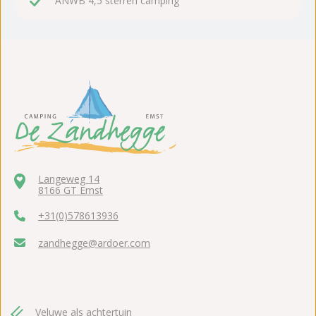
ANWB 4,5 sterren camping
Langeweg 14
8166 GT Emst
+31(0)578613936
zandhegge@ardoer.com
Veluwe als achtertuin