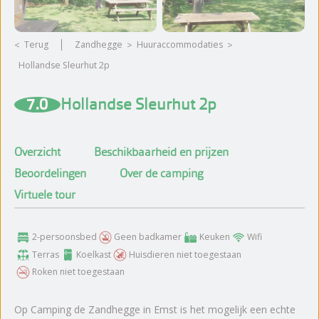
Terug
Zandhegge
huuraccommodaties
Hollandse Sleurhut 2p
Meer foto's bekijken
7.0
Hollandse Sleurhut 2p
Overzicht
Beschikbaarheid en prijzen
Beoordelingen
Over de camping
Virtuele tour
2-persoonsbed
Geen badkamer
Keuken
Wifi
Terras
Koelkast
Huisdieren niet toegestaan
Roken niet toegestaan
Op Camping de Zandhegge in Emst is het mogelijk een echte