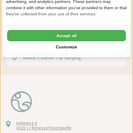
kosteloos te wijzigen of te annuleren.
advertising, and analytics partners. These partners may
combine it with other information you've provided to them or that
they've collected from your use of their services.
Daarom boek je bij De Zeeuwse Kust
8,2 Ardoer Gastenbeoordeling
Accept all
24 uur bedenktijd
Customize
Kinderen tot en met 2 jaar gratis
ANWB 5 sterren Top camping
Helleweg 8
4326 LJ Renesse/Noordwelle