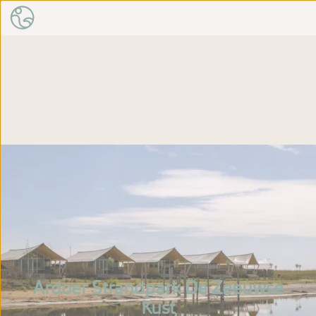
Ardoer Strandpark De Zeeuwse
Kust