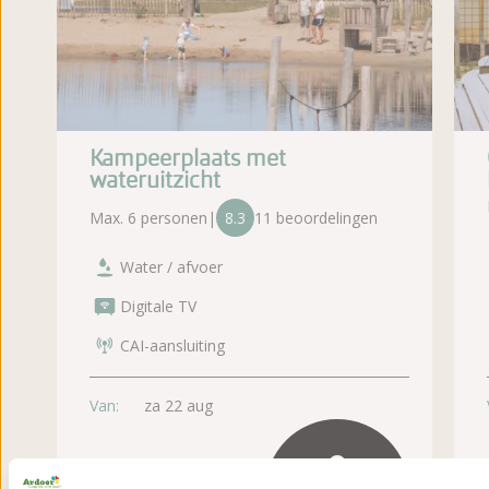
Kampeerplaats met
wateruitzicht
Max. 6 personen
|
8.3
11 beoordelingen
Water / afvoer
Digitale TV
CAI-aansluiting
Van:
za 22 aug