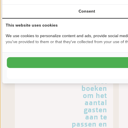
Consent
De
This website uses cookies
getoonde
We use cookies to personalize content and ads, provide social media
prijzen
you've provided to them or that they've collected from your use of th
zijn op
basis van
2
personen.
Ga door
met
boeken
om het
aantal
gasten
aan te
passen en