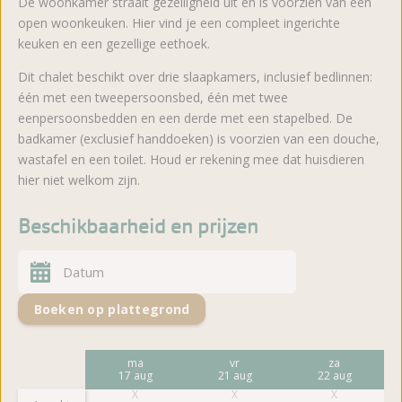
De woonkamer straalt gezelligheid uit en is voorzien van een
open woonkeuken. Hier vind je een compleet ingerichte
keuken en een gezellige eethoek.
Dit chalet beschikt over drie slaapkamers, inclusief bedlinnen:
één met een tweepersoonsbed, één met twee
eenpersoonsbedden en een derde met een stapelbed. De
badkamer (exclusief handdoeken) is voorzien van een douche,
wastafel en een toilet. Houd er rekening mee dat huisdieren
hier niet welkom zijn.
Beschikbaarheid en prijzen
Boeken op plattegrond
vr
ma
vr
za
14 aug
17 aug
21 aug
22 aug