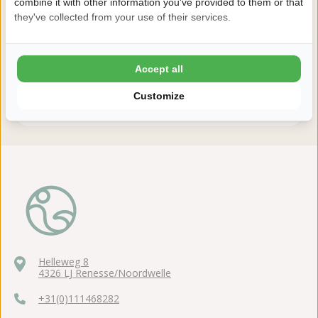
combine it with other information you've provided to them or that
Daarom boek je bij De Zeeuwse Kust
they've collected from your use of their services.
8,2 Ardoer Gastenbeoordeling
24 uur bedenktijd
Accept all
Kinderen tot en met 2 jaar gratis
Customize
ANWB 5 sterren Top camping
Helleweg 8
4326 LJ Renesse/Noordwelle
+31(0)111468282