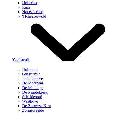
Holterberg
Kaps
Noetselerberg
't Rheezerwold
Zeeland
Duinoord
Ginsterveld
Julianahoeve
De Meerpaal
De Meulinge
De Paardekreek
Scheldeoord
Westhove
De Zeeuwse Kust
Zonneweelde