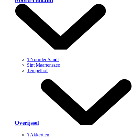
Noord-Holland
't Noorder Sandt
Sint Maartenszee
Tempelhof
Overijssel
't Akkertien