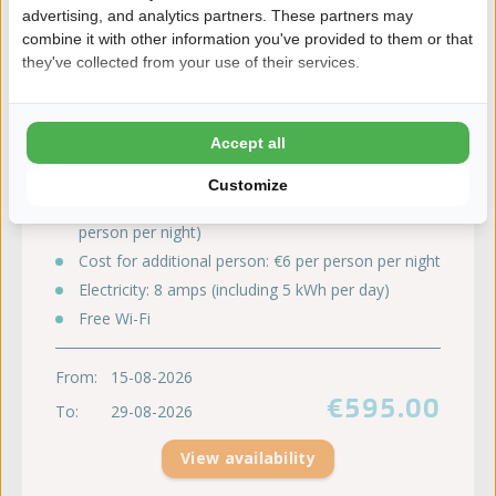
advertising, and analytics partners. These partners may
combine it with other information you've provided to them or that
they've collected from your use of their services.
't Rheezerwold
Accept all
Late summer
Comfort pitch XL
Customize
2 persons (excluding municipal taxes of €1.20 per
person per night)
Cost for additional person: €6 per person per night
Electricity: 8 amps (including 5 kWh per day)
Free Wi-Fi
From:
15-08-2026
€595.00
To:
29-08-2026
View availability