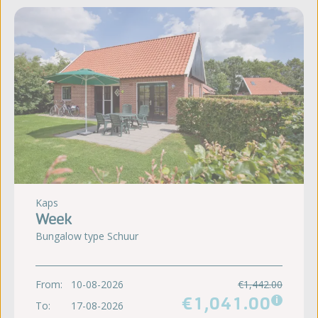
Kaps
Week
Bungalow type Schuur
From:
10-08-2026
€1,442.00
€1,041.00
i
To:
17-08-2026