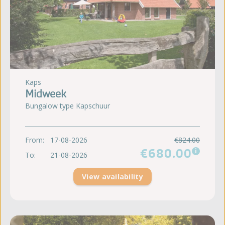
Kaps
Midweek
Bungalow type Kapschuur
From:
17-08-2026
€824.00
€680.00
i
To:
21-08-2026
View availability