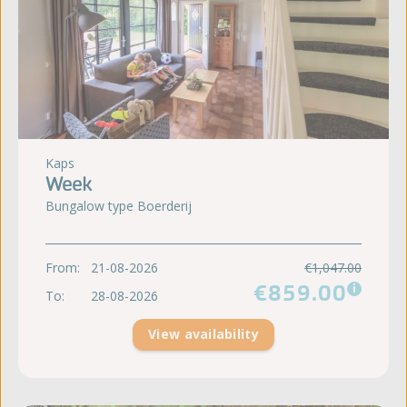
Kaps
Week
Bungalow type Boerderij
From:
21-08-2026
€1,047.00
€859.00
i
To:
28-08-2026
View availability