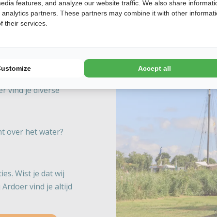
edia features, and analyze our website traffic. We also share informati
d analytics partners. These partners may combine it with other informat
 their services.
Customize
Accept all
tige natuur, het
r vind je diverse
ht over het water?
ties
.
Wist je dat wij
rdoer vind je altijd