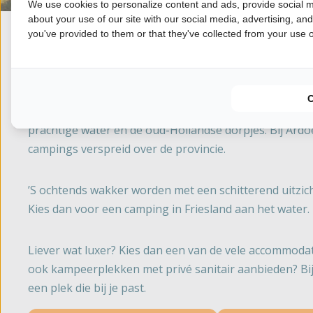
We use cookies to personalize content and ads, provide social m
about your use of our site with our social media, advertising, an
you've provided to them or that they've collected from your use of
Kamperen in Friesland
Kamperen in Friesland betekent genieten van de prach
prachtige water en de oud-Hollandse dorpjes. Bij Ardoe
campings verspreid over de provincie.
’S ochtends wakker worden met een schitterend uitzic
Kies dan voor een camping in Friesland aan het water.
Liever wat luxer? Kies dan een van de vele accommoda
ook kampeerplekken met privé sanitair aanbieden? Bij A
een plek die bij je past.