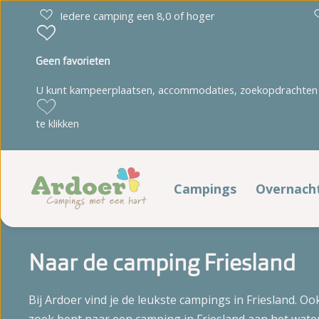
Iedere camping een 8,0 of hoger
Geen favorieten
U kunt kampeerplaatsen, accommodaties, zoekopdrachten 
Drenthe
Limburg
te klikken
Diana Heide
't Geuldal
Torentjeshoek
De Heldense Bossen
Campings
Overnach
Verblij
Friesland
Noord-Brabant
Naar de camping Friesland
Cnossen Leekstermeer
De Ullingse Bergen
Kampeerp
De Kuilart
Noord-Holland
Bij Ardoer vind je de leukste campings in Friesland. Ook
It Wiid