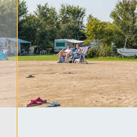
ater
bad
tie
ma's