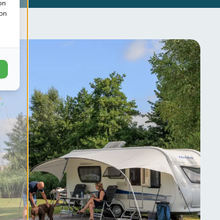
on
ion