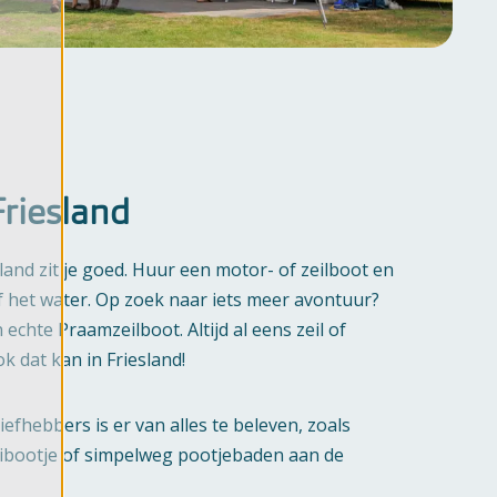
Friesland
land zit je goed. Huur een motor- of zeilboot en
f het water. Op zoek naar iets meer avontuur?
chte Praamzeilboot. Altijd al eens zeil of
k dat kan in Friesland!
efhebbers is er van alles te beleven, zoals
ibootje of simpelweg pootjebaden aan de