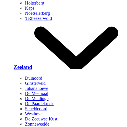
Holterberg
Kaps
Noetselerberg
't Rheezerwold
Zeeland
Duinoord
Ginsterveld
Julianahoeve
De Meerpaal
De Meulinge
De Paardekreek
Scheldeoord
Westhove
De Zeeuwse Kust
Zonneweelde