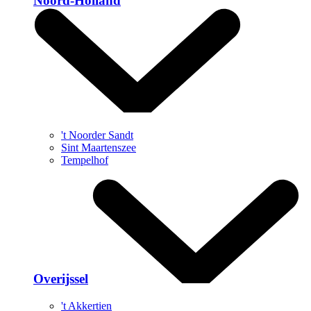
Noord-Holland
't Noorder Sandt
Sint Maartenszee
Tempelhof
Overijssel
't Akkertien