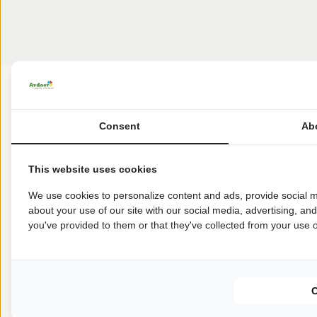
Consent
Ab
This website uses cookies
We use cookies to personalize content and ads, provide social m
about your use of our site with our social media, advertising, an
Amen 53
you've provided to them or that they've collected from your use of
9446 TE Amen
+31 (0) 592-38 92 97
dianaheide@ardoer.com