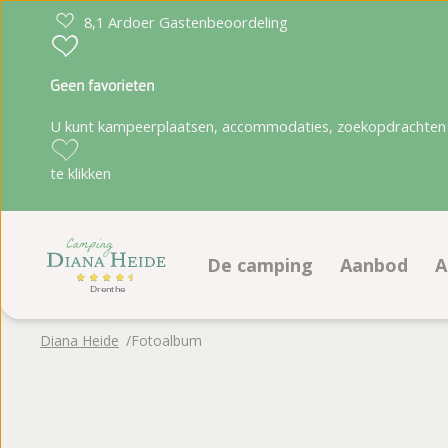
8,1 Ardoer Gastenbeoordeling
Geen favorieten
U kunt kampeerplaatsen, accommodaties, zoekopdrachten 
te klikken
De camping
Aanbod
A
Faciliteiten
Kampeerpla
Diana Heide
Fotoalbum
Animatieprogramma
Accommoda
Ligging
Plattegrond