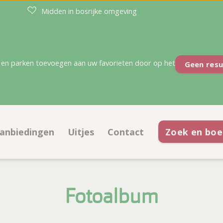
Midden in bosrijke omgeving
en parken toevoegen aan uw favorieten door op het
Geen resu
anbiedingen
Uitjes
Contact
Zoek en boe
atsen
Aanbiedingen kampeerplaatsen
Contactinformatie
ties
Aanbiedingen accommodaties
Openingstijden
Fotoalbum
Korting met kortingskaart
Veelgestelde vragen