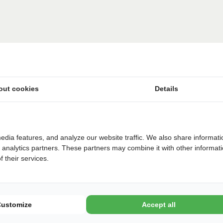
out cookies
Details
Midden in Nationaal Park Drentsche Aa
Café-Restaurant De Heidehoeve
Strandbad
edia features, and analyze our website traffic. We also share informati
d analytics partners. These partners may combine it with other informat
Speelvijver met speeltoestellen
 their services.
Camping in het bos
Customize
Accept all