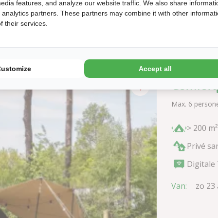
edia features, and analyze our website traffic. We also share informati
Tot:
vr 7
d analytics partners. These partners may combine it with other informat
5
aug
 their services.
Customize
Accept all
Comfortp
Max. 6 person
> 200 m²
Privé sa
Digitale
Van:
zo 23