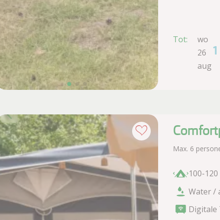
Tot:
wo
1
26
aug
Comfort
Max. 6 person
100-120
Water / 
Digitale