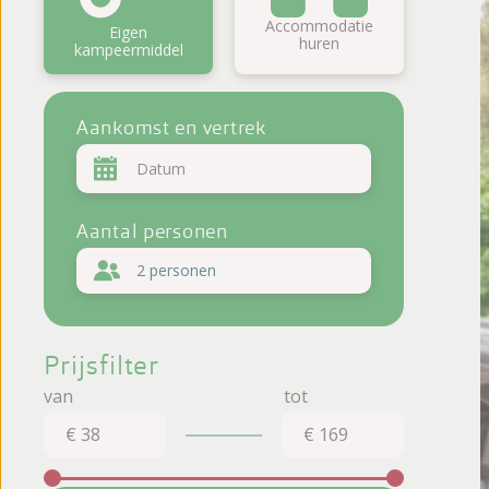
Fotoalbum
Accommodatie
Eigen
huren
kampeermiddel
Beoordelingen
Brochure
Aankomst en vertrek
Aantal personen
2 personen
Prijsfilter
€ 38
€ 169