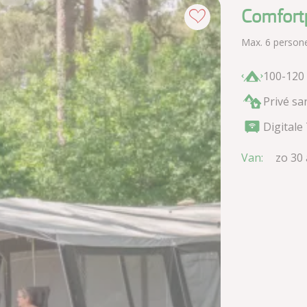
Comfortp
Max. 6 person
100-120
Privé sa
Digitale
Van:
zo 30