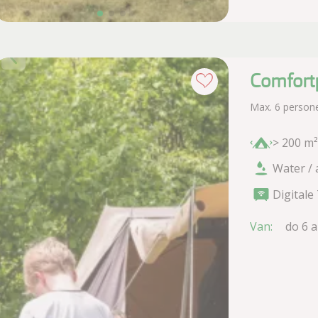
Comfort
Max. 6 person
> 200 m²
Water / 
Digitale
Van:
do 6 