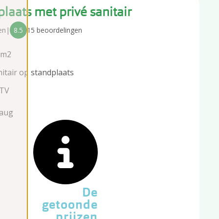
laats met privé sanitair
en
|
8.5
15 beoordelingen
 m2
nitair op standplaats
 TV
 aug
De
getoonde
prijzen