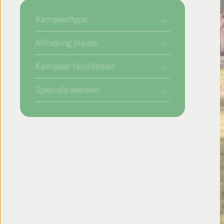
Kampeertype
Afmeting plaats
Kampeer faciliteiten
Speciale wensen