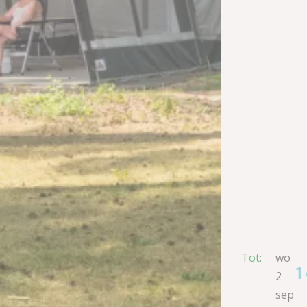
Tot:
wo
1
2
sep