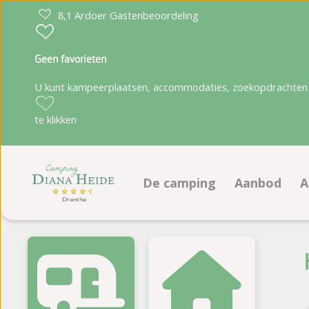
8,1 Ardoer Gastenbeoordeling
Geen favorieten
U kunt kampeerplaatsen, accommodaties, zoekopdrachten 
te klikken
De camping
Aanbod
A
Faciliteiten
Kampeerpla
Animatieprogramma
Accommoda
Ligging
Plattegrond