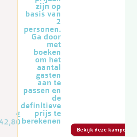
zijn op
basis van
2
personen.
Ga door
met
boeken
om het
aantal
gasten
aan te
passen en
de
definitieve
prijs te
€
berekenen
42,80
Bekijk deze kampeerpl