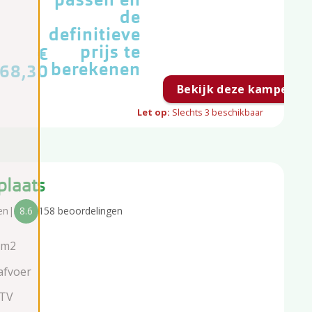
de
definitieve
prijs te
€
berekenen
68,30
Bekijk deze kampeerpl
Let op:
Slechts
3
beschikbaar
plaats
en
|
8.6
158 beoordelingen
 m2
afvoer
 TV