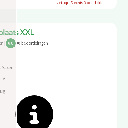
Let op:
Slechts
3
beschikbaar
plaats XXL
en
|
8.8
30 beoordelingen
afvoer
 TV
aug