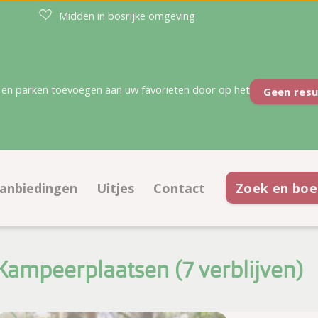
Midden in bosrijke omgeving
en parken toevoegen aan uw favorieten door op het
Geen resu
anbiedingen
Uitjes
Contact
Zoek en boe
atsen
Aanbiedingen kampeerplaatsen
Contactinformatie
ties
Aanbiedingen accommodaties
Openingstijden
Kampeerplaatsen (
verblijven
)
Korting met kortingskaart
Veelgestelde vragen