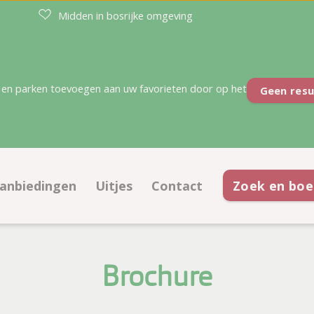
Midden in bosrijke omgeving
en parken toevoegen aan uw favorieten door op het
Geen resu
anbiedingen
Uitjes
Contact
Zoek en boe
atsen
Aanbiedingen kampeerplaatsen
Contactinformatie
ties
Aanbiedingen accommodaties
Openingstijden
Brochure
Korting met kortingskaart
Veelgestelde vragen