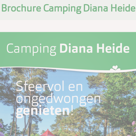
Brochure Camping Diana Heide
Camping
 Diana Heide
  // 1
Camping
Diana Heide
Sfeervol en onged
genieten
! 