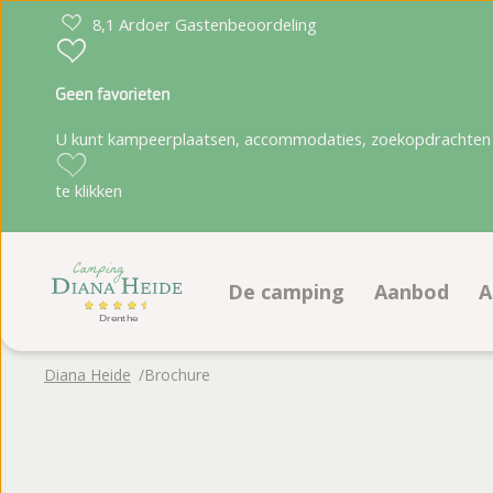
8,1 Ardoer Gastenbeoordeling
Geen favorieten
U kunt kampeerplaatsen, accommodaties, zoekopdrachten 
te klikken
De camping
Aanbod
A
Faciliteiten
Kampeerpla
Diana Heide
Brochure
Animatieprogramma
Accommoda
Ligging
Plattegrond