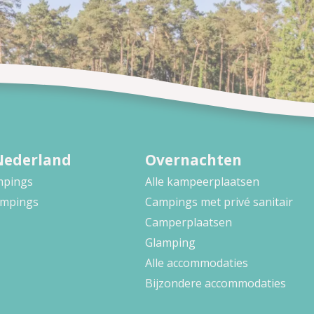
Nederland
Overnachten
ampings
Alle kampeerplaatsen
ampings
Campings met privé sanitair
Camperplaatsen
Glamping
Alle accommodaties
Bijzondere accommodaties