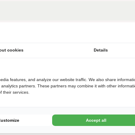
Midden in Nationaal Park Drentsche Aa
out cookies
Details
Café-Restaurant De Heidehoeve
Strandbad
edia features, and analyze our website traffic. We also share informati
d analytics partners. These partners may combine it with other informat
Speelvijver met speeltoestellen
 their services.
Camping in het bos
Customize
Accept all