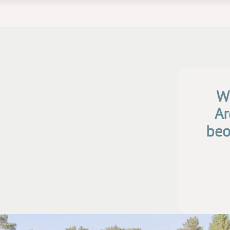
Wi
Ar
beo