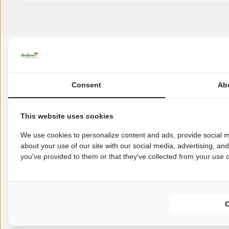
Consent
Ab
This website uses cookies
We use cookies to personalize content and ads, provide social m
Amen 53
about your use of our site with our social media, advertising, an
9446 TE Amen
you've provided to them or that they've collected from your use of
+31 (0) 592-38 92 97
dianaheide@ardoer.com