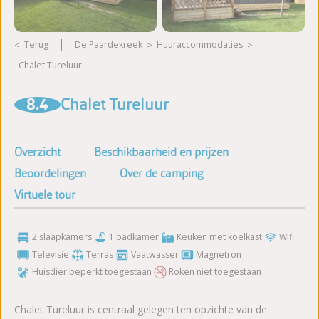
Terug
De Paardekreek
huuraccommodaties
Chalet Tureluur
Meer foto's bekijken
8.4
Chalet Tureluur
Overzicht
Beschikbaarheid en prijzen
Beoordelingen
Over de camping
Virtuele tour
2 slaapkamers
1 badkamer
Keuken met koelkast
Wifi
Televisie
Terras
Vaatwasser
Magnetron
Huisdier beperkt toegestaan
Roken niet toegestaan
Chalet Tureluur is centraal gelegen ten opzichte van de