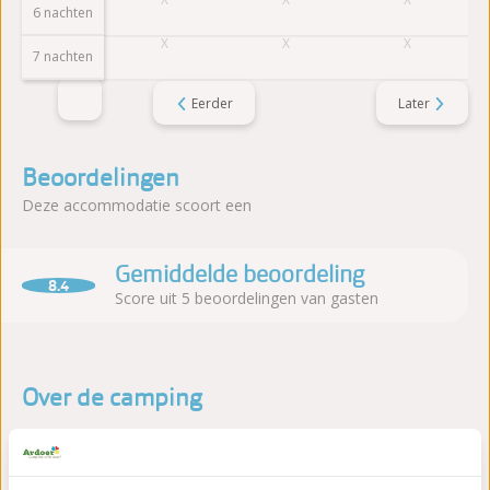
6 nachten
7 nachten
Eerder
Later
Beoordelingen
Deze accommodatie scoort een
Gemiddelde beoordeling
8.4
Score uit 5 beoordelingen van gasten
Over de camping
Camping & Villapark De Paardekreek ligt in Kortgene (Zeeland),
direct aan het Veerse Meer. Het park combineert