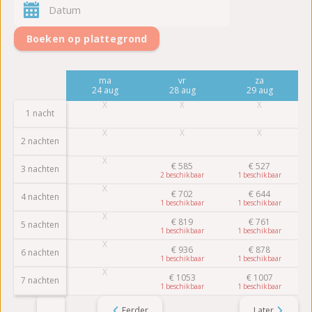
Boeken op plattegrond
vr
ma
vr
za
21 aug
24 aug
28 aug
29 aug
1 nacht
2 nachten
€
585
€
527
3 nachten
2
1
€
702
€
644
4 nachten
1
1
€
819
€
761
5 nachten
1
1
€
936
€
878
6 nachten
1
1
€
1053
€
1007
7 nachten
1
1
Eerder
Later