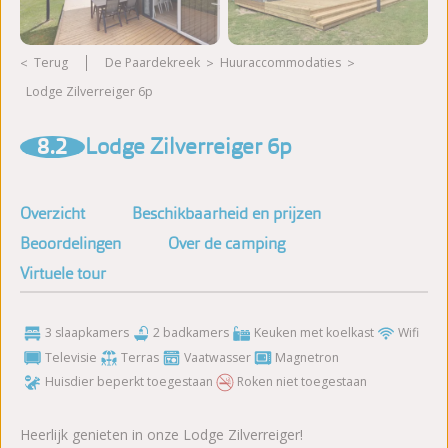
Terug
De Paardekreek
huuraccommodaties
Lodge Zilverreiger 6p
Meer foto's bekijken
8.2
Lodge Zilverreiger 6p
Overzicht
Beschikbaarheid en prijzen
Beoordelingen
Over de camping
Virtuele tour
3 slaapkamers
2 badkamers
Keuken met koelkast
Wifi
Televisie
Terras
Vaatwasser
Magnetron
Huisdier beperkt toegestaan
Roken niet toegestaan
Heerlijk genieten in onze Lodge Zilverreiger!