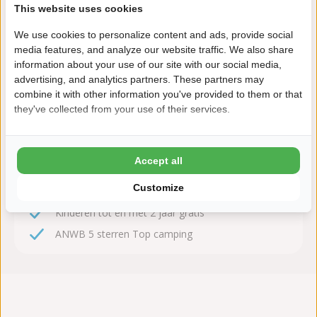
This website uses cookies
We use cookies to personalize content and ads, provide social
media features, and analyze our website traffic. We also share
Zeker boeken!
information about your use of our site with our social media,
advertising, and analytics partners. These partners may
Na het boeken heb je nog 24 uur bedenktijd om
combine it with other information you've provided to them or that
kosteloos te wijzigen of te annuleren.
they've collected from your use of their services.
Daarom boek je bij De Paardekreek
Accept all
8,8 Ardoer Gastenbeoordeling
Customize
24 uur bedenktijd
Kinderen tot en met 2 jaar gratis
ANWB 5 sterren Top camping