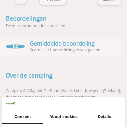
Beoordelingen
Deze accommodatie scoort een
Gemiddelde beoordeling
8.2
Score uit 11 beoordelingen van gasten
Over de camping
Camping & Villapark De Paardekreek ligt in Kortgene (Zeeland),
direct aan het Veerse Meer. Het park combineert
watersportmogelijkheden met een gezinsvriendelijke sfeer en
veel voorzieningen.
Consent
About cookies
Details
Lees meer