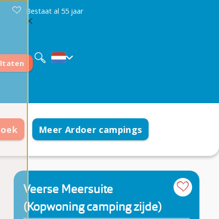
Bestaat al 55 jaar
Deutsch
English
Français
ltaten
boek
Meer Ardoer campings
Veerse Meersuite
(Kopwoning camping zijde)