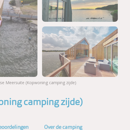
rse Meersuite (Kopwoning camping zijde)
Meer foto's bekijken
oning camping zijde)
eoordelingen
Over de camping