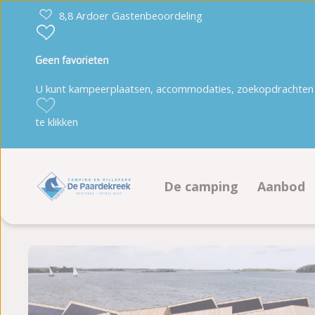
8,8 Ardoer Gastenbeoordeling
Geen favorieten
U kunt kampeerplaatsen, accommodaties, zoekopdrachten 
te klikken
De camping
Aanbod
Faciliteiten
Kampeer
Animatieprogramma
Accommo
Duurzaamheid
Boeken 
Plattegrond