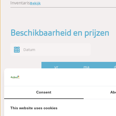
Inventaris
Bekijk
Beschikbaarheid en prijzen
vr
ma
7 aug
10 aug
13
€
1 nacht
1
Consent
Ab
2 nachten
This website uses cookies
3 nachten