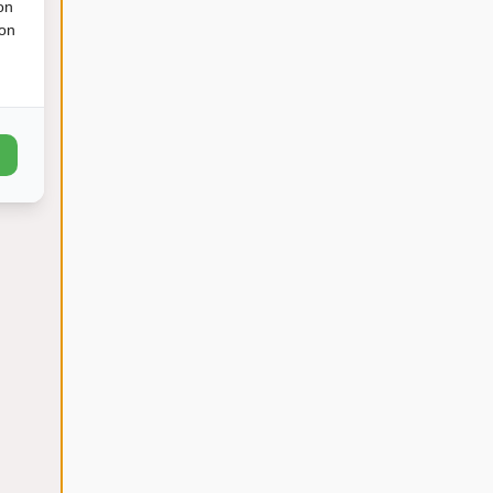
on
ion