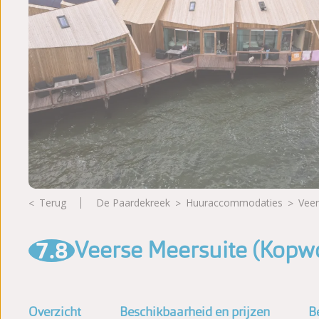
Fotoalbum
Beoordelingen
Brochure
Terug
De Paardekreek
huuraccommodaties
Vee
7.8
Veerse Meersuite (Kopw
Overzicht
Beschikbaarheid en prijzen
B