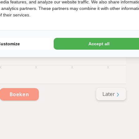
edia features, and analyze our website traffic. We also share informati
1
d analytics partners. These partners may combine it with other informat
 their services.
Customize
Accept all
Later
Boeken