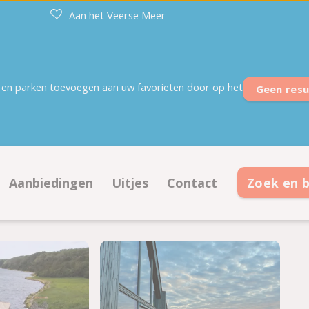
Aan het Veerse Meer
en parken toevoegen aan uw favorieten door op het
Geen resu
Aanbiedingen
Uitjes
Contact
Zoek en 
plaatsen
Aanbiedingen kampeerplaatsen
Contactinformatie
daties
Aanbiedingen accommodaties
Openingstijden
op plattegrond
Veelgestelde vragen
Ontmoet het team