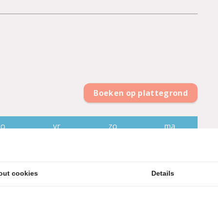
Boeken op plattegrond
do
vr
zo
ma
 aug
14 aug
16 aug
17 aug
2
357
€
327
1
out cookies
Details
1