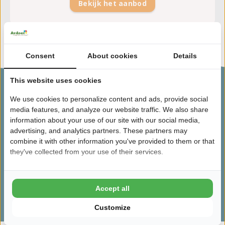
Bekijk het aanbod
Bekijk meer campings
Bekijk minder campings
Consent
About cookies
Details
This website uses cookies
We use cookies to personalize content and ads, provide social
media features, and analyze our website traffic. We also share
information about your use of our site with our social media,
Waarom een vakantie op de Veluwe?
advertising, and analytics partners. These partners may
combine it with other information you've provided to them or that
Tal van fiets- en wandelroutes in de prachtige natuur
they've collected from your use of their services.
Ideale vakantiebestemming voor het hele gezin
Keuze uit diverse plekken en accommodaties
Hier kom je ECHT even tot rust
Accept all
Customize