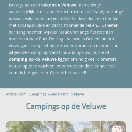
Denk je aan een
vakantie Veluwe
, dan denk je
waarschijnlijk direct aan de rust, ruimte, stuifzand, prachtige
bossen, wildsporen, uitgestrekte heidevelden, een herder
met schaapskudde en zacht stromende beken… Genieten
pur sang noemen wij dat! Maak urenlange fietstochten
door Nationaal Park De Hoge Veluwe in
Gelderland
om
vervolgens compleet bij te kunnen komen op de door jou
uitgekozen camping. Vanaf jouw bungalow, huisje of
camping op de Veluwe
liggen oneindig veel kilometers
natuur op je te wachten. Voor iedereen die hier naar toe
komt is het genieten. Ontdek het nu zelf!
Ardoer.com
Campings
Gelderland
Veluwe
Campings op de Veluwe