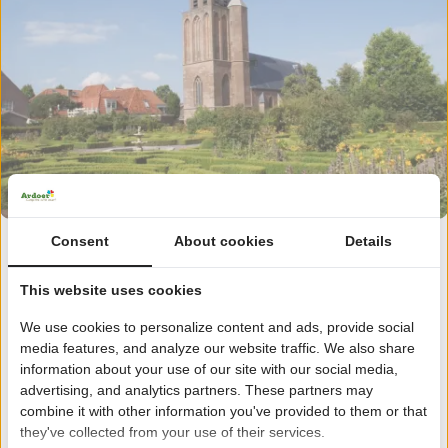
Consent
About cookies
Details
Wat te doen in Vollenhove en omgeving?
This website uses cookies
Vakantiepark 't Akkertien is de perfecte uitvalbasis voor
uitstapjes in Vollenhove en omgeving. Bezoek de haven van
We use cookies to personalize content and ads, provide social
Vollenhove, het historisch centrum vol charmante architectuur
media features, and analyze our website traffic. We also share
en bewonder het oude tramstation. Ben je een
information about your use of our site with our social media,
natuurliefhebber? Ontdek dan het Nationale Park Weerribben
advertising, and analytics partners. These partners may
Wieden. Dit natuurgebied ligt om de hoek van het park en
combine it with other information you've provided to them or that
they've collected from your use of their services.
nodigt uit voor prachtige fiets en wandeltochten. Om de échte