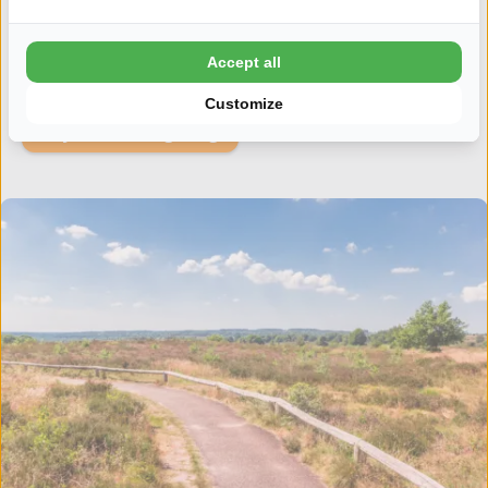
Overĳsselse belevenis te ervaren huur je een boot en ontdek
je de omgeving vanuit het water. Verder kan je in de omgeving
eindeloos struinen door de karakteristieke dorpjes. Kortom:
Accept all
het buitenleven roept hier!
Customize
Uitjes in de omgeving