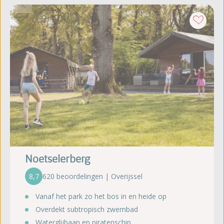
Noetselerberg
8,7
620 beoordelingen | Overijssel
Vanaf het park zo het bos in en heide op
Overdekt subtropisch zwembad
Waterglijbaan en piratenschip