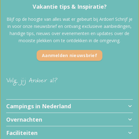
Vakantie tips & Inspiratie?
Blijf op de hoogte van alles wat er gebeurt bij Ardoer! Schrijf je
in voor onze nieuwsbrief en ontvang exclusieve aanbiedingen,
handige tips, nieuws over evenementen en updates over de
mooiste plekken om te ontdekken in de omgeving.
Aanmelden nieuwsbrief
Volg jij Ardoer al?
Kindvriendelijke campings
Campings in Nederland
Hondvriendelijke campings
Alle kampeerplaatsen
Overnachten
Familiecampings
Campings met privé sanitair
5 sterren campings
Campings met zwembad
Faciliteiten
Camperplaatsen
Vakantieparken