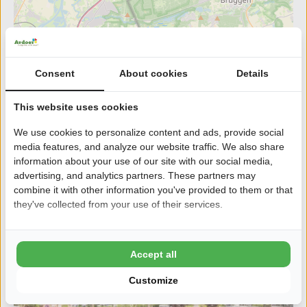
Consent
About cookies
Details
This website uses cookies
We use cookies to personalize content and ads, provide social
media features, and analyze our website traffic. We also share
Bekijk campings in de buurt van
information about your use of our site with our social media,
Boerengolfen in Kessel
advertising, and analytics partners. These partners may
combine it with other information you've provided to them or that
they've collected from your use of their services.
Afstand
5
km
Accept all
Customize