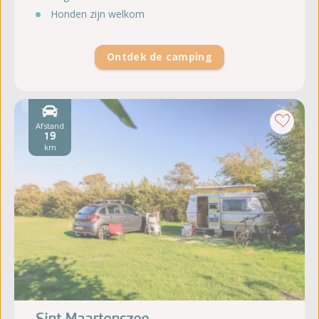
Honden zijn welkom
Ontdek de camping
Afstand
19
km
Sint Maartenszee