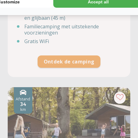
Customize
Accept all
wellnessbungalow en glamping
Overdekt zwembad met (klein) kinderbad
en glijbaan (45 m)
Familiecamping met uitstekende
voorzieningen
Gratis WiFi
Ontdek de camping
Afstand
34
km