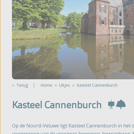
Glampin
't Noorder Sandt
Gelderland
Sint Maartenszee
Huuracc
Haeghehorst
Tempelhof
De Jutberg
Bijzonde
Zandhegge
Bekijk al
Terug
Home
Uitjes
Kasteel Cannenburch
Kasteel Cannenburch
Op de Noord-Veluwe ligt Kasteel Cannenburch in het d
voorwerpen van de vroegere bewoners bewonderen. H