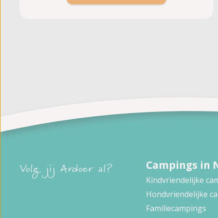
Campings in 
Volg jij Ardoer al?
Kindvriendelijke c
Hondvriendelijke c
Familiecampings