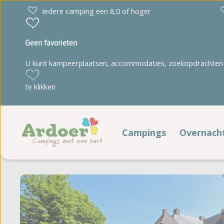
Iedere camping een 8,0 of hoger
Geen favorieten
U kunt kampeerplaatsen, accommodaties, zoekopdrachten 
Drenthe
Limburg
te klikken
Diana Heide
't Geuldal
Torentjeshoek
De Heldense Bossen
Campings
Overnach
Verblij
Friesland
Noord-Brabant
Cnossen Leekstermeer
De Ullingse Bergen
Kampeerp
De Kuilart
Noord-Holland
It Wiid