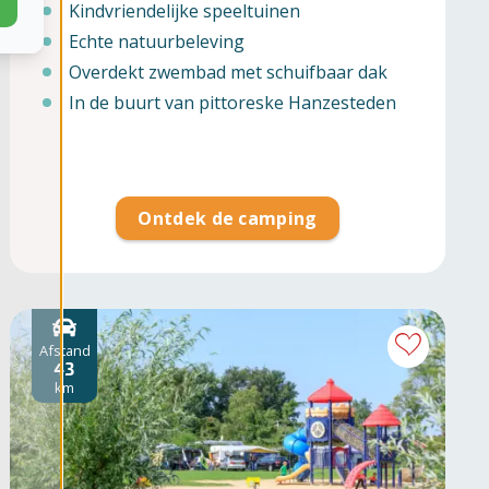
Kindvriendelijke speeltuinen
Echte natuurbeleving
Overdekt zwembad met schuifbaar dak
In de buurt van pittoreske Hanzesteden
Ontdek de camping
Afstand
43
km