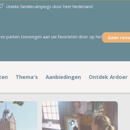
Unieke familiecampings door heel Nederland
en parken toevoegen aan uw favorieten door op het
Geen resu
Overijssel
Zeeland
't Akkertien
Duinoord
Holterberg
Ginsterveld
ten
Thema's
Aanbiedingen
Ontdek Ardoer
Kaps
Julianahoeve
fstypen
Populaire thema's
Voordelig op pad
Noetselerberg
De Meerpaal
't Rheezerwold
De Meulinge
laatsen
Voorjaar
Alle aanbiedingen
Campings aan zee
De Paardekreek
Scheldeoord