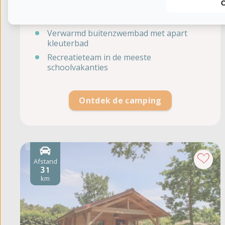
skelters
Binnenspeeltuin “Heggies Speelschuur”
Verwarmd buitenzwembad met apart
kleuterbad
Recreatieteam in de meeste
schoolvakanties
Ontdek de camping
Afstand
31
km