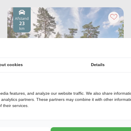
Afstand
23
km
out cookies
Details
edia features, and analyze our website traffic. We also share informati
Haeghehorst
d analytics partners. These partners may combine it with other informat
Gelderland, Ermelo
 their services.
Gelegen midden op de Veluwe
Van rustieke tent tot luxe