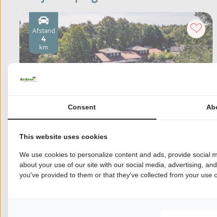
Afstand
4
km
Consent
Ab
This website uses cookies
We use cookies to personalize content and ads, provide social m
Zandhegge
about your use of our site with our social media, advertising, an
Gelderland, Emst
you've provided to them or that they've collected from your use of
Veluwe als achtertuin
Familiecamping met trampolines en