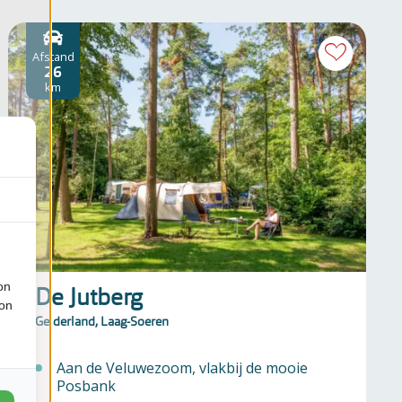
Afstand
26
km
on
De Jutberg
ion
Gelderland, Laag-Soeren
Aan de Veluwezoom, vlakbij de mooie
Posbank