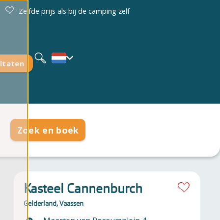
Zelfde prijs als bij de camping zelf
Deutsch
English
ltaten
Zoek en boek
Kasteel Cannenburch
Gelderland, Vaassen