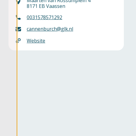
Maarten van Rossumplein 4
8171 EB Vaassen
0031578571292
ater
cannenburch@glk.nl
Website
bad
tie
ma's