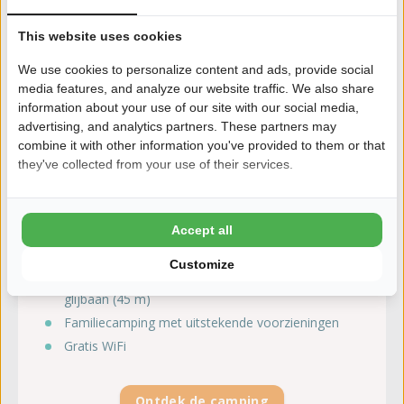
This website uses cookies
We use cookies to personalize content and ads, provide social
media features, and analyze our website traffic. We also share
information about your use of our site with our social media,
advertising, and analytics partners. These partners may
combine it with other information you've provided to them or that
Haeghehorst
they've collected from your use of their services.
Gelderland, Ermelo
Gelegen midden op de Veluwe
Accept all
Van rustieke tent tot luxe wellnessbungalow en
glamping
Customize
Overdekt zwembad met (klein) kinderbad en
glijbaan (45 m)
Familiecamping met uitstekende voorzieningen
Gratis WiFi
Ontdek de camping