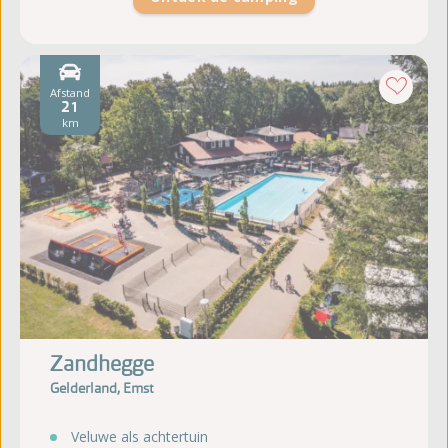
Afstand
21
km
Zandhegge
Gelderland, Emst
Veluwe als achtertuin