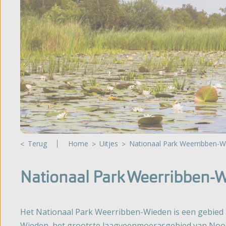
Glampin
't Noorder Sandt
Gelderland
Sint Maartenszee
Huuracc
Haeghehorst
Tempelhof
De Jutberg
Bijzonde
Zandhegge
Bekijk al
Terug
Home
Uitjes
Nationaal Park Weerribben-
Nationaal Park Weerribben-
Het Nationaal Park Weerribben-Wieden is een gebie
Wieden, het grootste laagveenmoerasgebied van Noo