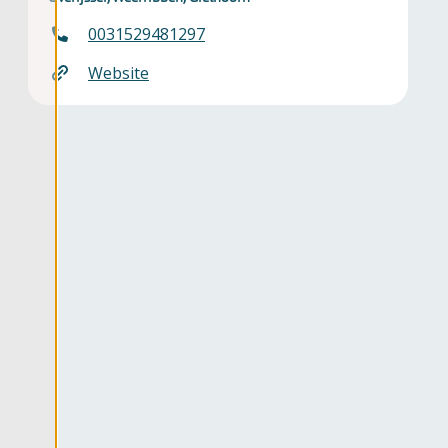
0031529481297
Website
ater
bad
tie
ma's