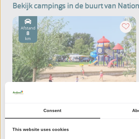
Bekijk campings in de buurt van Nati
Afstand
8
km
't Akkertien
Consent
Ab
Overijssel, Vollenhove
This website uses cookies
Gelegen in een waterrijke omgeving