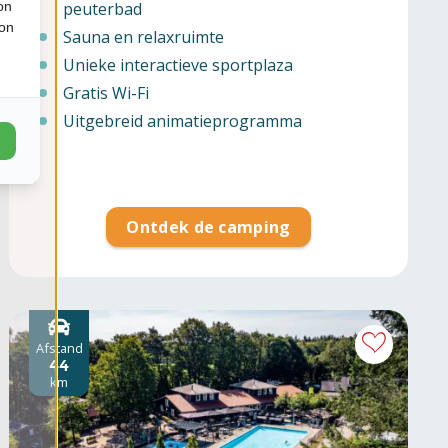
peuterbad
on
ion
Sauna en relaxruimte
Unieke interactieve sportplaza
Gratis Wi-Fi
Uitgebreid animatieprogramma
Ontdek de camping
Afstand
44
km