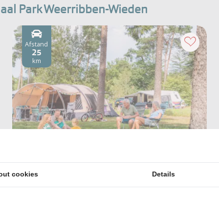
onaal Park Weerribben-Wieden
Afstand
25
km
Torentjeshoek
out cookies
Details
Drenthe, Dwingeloo
In Nationaal Park Dwingelderveld