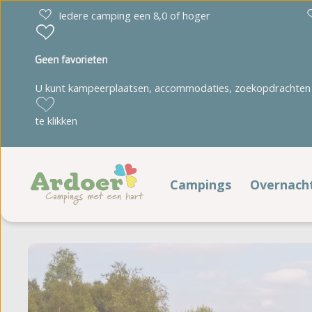
Iedere camping een 8,0 of hoger
Geen favorieten
U kunt kampeerplaatsen, accommodaties, zoekopdrachten 
Drenthe
Limburg
te klikken
Diana Heide
't Geuldal
Torentjeshoek
De Heldense Bossen
Campings
Overnach
Verblij
Friesland
Noord-Brabant
Cnossen Leekstermeer
De Ullingse Bergen
Kampeerp
De Kuilart
Noord-Holland
It Wiid