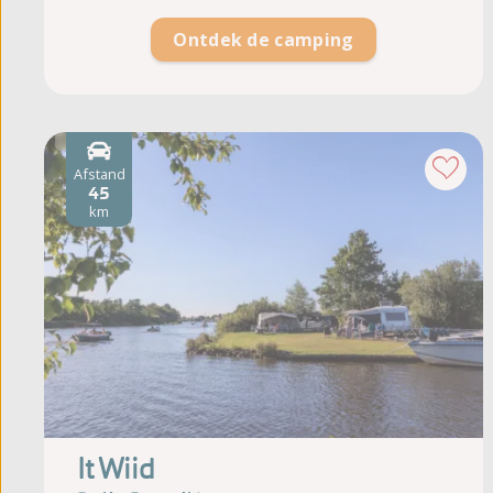
Ontdek de camping
Afstand
45
km
It Wiid