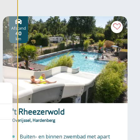
Afstand
40
km
't Rheezerwold
Overijssel, Hardenberg
Buiten- en binnen zwembad met apart