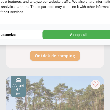
edia features, and analyze our website traffic. We also share informati
Bijzondere kampeeraccommodaties
d analytics partners. These partners may combine it with other informat
2 km ten zuiden van het bekende en
 their services.
gezellige “Brinkdorp” Dwingeloo
Gratis toegang tot Zwem- en Beleefpark
Dwingeloo
Nabij avontuurlijke mountainbike-routes
Customize
Accept all
en startpunt Nature Game
Ontdek de camping
Afstand
44
km