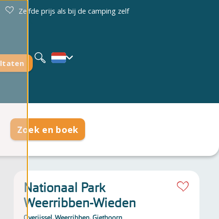
Zelfde prijs als bij de camping zelf
Deutsch
English
ltaten
Zoek en boek
Nationaal Park
Weerribben-Wieden
Overijssel, Weerribben, Giethoorn