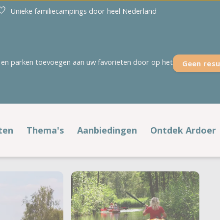
Unieke familiecampings door heel Nederland
en parken toevoegen aan uw favorieten door op het
Geen resu
Overijssel
Zeeland
't Akkertien
Duinoord
Holterberg
Ginsterveld
ten
Thema's
Aanbiedingen
Ontdek Ardoer
Kaps
Julianahoeve
fstypen
Populaire thema's
Voordelig op pad
Noetselerberg
De Meerpaal
't Rheezerwold
De Meulinge
laatsen
Voorjaar
Alle aanbiedingen
Campings aan zee
De Paardekreek
Scheldeoord