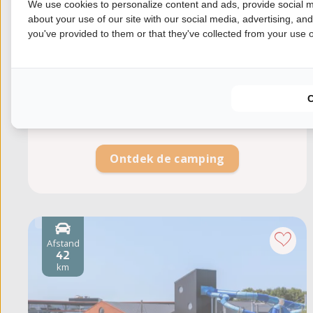
We use cookies to personalize content and ads, provide social m
Grote speeltuin, sportveld & animatie
about your use of our site with our social media, advertising, an
Je kunt hier slapen in een helikopter!
you've provided to them or that they've collected from your use of
Visvijvers aanwezig
Ontdek de camping
Afstand
42
km