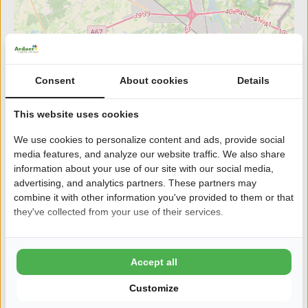
Consent
About cookies
Details
This website uses cookies
We use cookies to personalize content and ads, provide social
media features, and analyze our website traffic. We also share
information about your use of our site with our social media,
Bekijk campings in de buurt van
advertising, and analytics partners. These partners may
Openluchtmuseum de Locht in Melderslo
combine it with other information you've provided to them or that
they've collected from your use of their services.
Afstand
17
km
Accept all
Customize