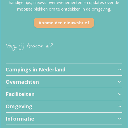
handige tips, nieuws over evenementen en updates over de
mooiste plekken om te ontdekken in de omgeving.
Aanmelden nieuwsbrief
Volg jij Ardoer al?
Kindvriendelijke campings
Campings in Nederland
Hondvriendelijke campings
Alle kampeerplaatsen
Overnachten
Familiecampings
Campings met privé sanitair
5 sterren campings
Campings met zwembad
Faciliteiten
Camperplaatsen
Vakantieparken
Campings met animatie
Glamping
Campings aan zee
Omgeving
Campings met binnenspeeltuin
Alle accommodaties
Campings in het bos
Campings met wellness
Bijzondere accommodaties
Over Ardoer
Informatie
Campings aan het water
Campings met wifi
Beoordelingenbeleid