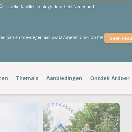
Unieke familiecampings door heel Nederland
en parken toevoegen aan uw favorieten door op het
Geen resu
Overijssel
Zeeland
't Akkertien
Duinoord
Holterberg
Ginsterveld
ten
Thema's
Aanbiedingen
Ontdek Ardoer
Kaps
Julianahoeve
fstypen
Populaire thema's
Voordelig op pad
Noetselerberg
De Meerpaal
't Rheezerwold
De Meulinge
laatsen
Voorjaar
Alle aanbiedingen
Campings aan zee
De Paardekreek
Scheldeoord