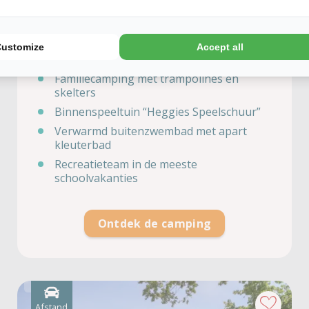
Zandhegge
Gelderland, Emst
Customize
Accept all
Veluwe als achtertuin
Familiecamping met trampolines en
skelters
Binnenspeeltuin “Heggies Speelschuur”
Verwarmd buitenzwembad met apart
kleuterbad
Recreatieteam in de meeste
schoolvakanties
Ontdek de camping
Afstand