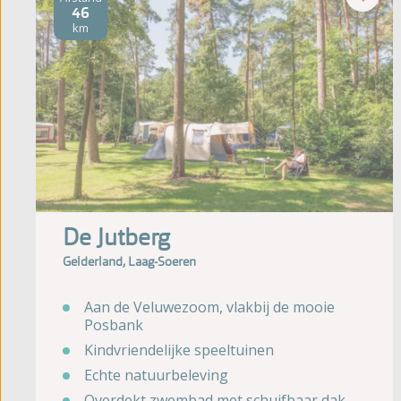
46
km
De Jutberg
Gelderland, Laag-Soeren
Aan de Veluwezoom, vlakbij de mooie
Posbank
Kindvriendelijke speeltuinen
Echte natuurbeleving
Overdekt zwembad met schuifbaar dak