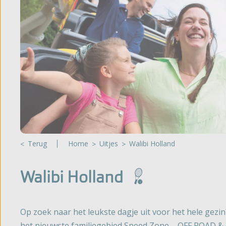
Glampin
't Noorder Sandt
Gelderland
Sint Maartenszee
Huuracc
Haeghehorst
Tempelhof
De Jutberg
Bijzonde
Zandhegge
Bekijk al
Terug
Home
Uitjes
Walibi Holland
Walibi Holland
Op zoek naar het leukste dagje uit voor het hele gezin
het nieuwste familiegebied Speed Zone – OFF ROAD & 