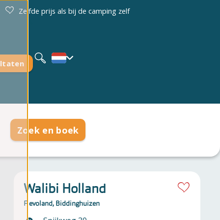
Zelfde prijs als bij de camping zelf
Deutsch
English
ltaten
Zoek en boek
Walibi Holland
Flevoland, Biddinghuizen