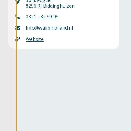
Spijkweg 30
8256 RJ Biddinghuizen
0321 - 32 99 99
ater
Info@walibiholland.nl
Website
bad
tie
ma's