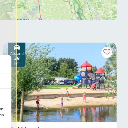
Afstand
29
km
on
ion