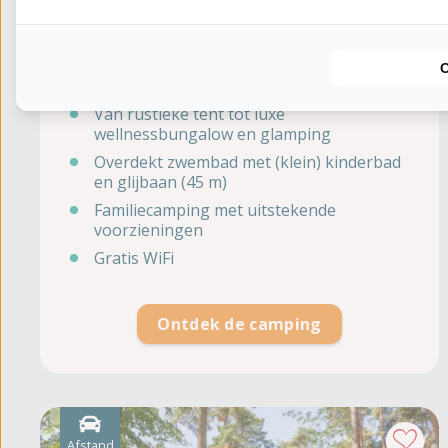
Haeghehorst
Gelderland, Ermelo
Gelegen midden op de Veluwe
Van rustieke tent tot luxe
wellnessbungalow en glamping
Overdekt zwembad met (klein) kinderbad
en glijbaan (45 m)
Familiecamping met uitstekende
voorzieningen
Gratis WiFi
Ontdek de camping
Afstand