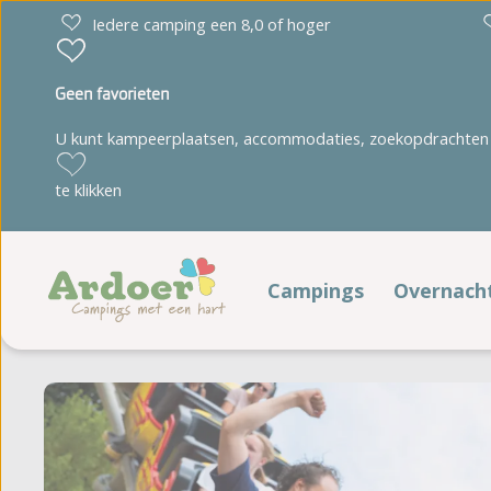
Iedere camping een 8,0 of hoger
Geen favorieten
U kunt kampeerplaatsen, accommodaties, zoekopdrachten 
Drenthe
Limburg
te klikken
Diana Heide
't Geuldal
Torentjeshoek
De Heldense Bossen
Campings
Overnach
Verblij
Friesland
Noord-Brabant
Cnossen Leekstermeer
De Ullingse Bergen
Kampeerp
De Kuilart
Noord-Holland
It Wiid