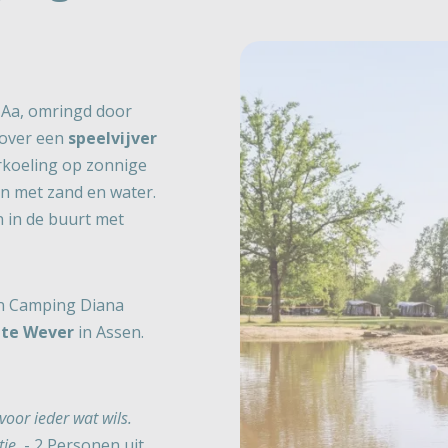
 Aa, omringd door
 over een
speelvijver
erkoeling op zonnige
en met zand en water.
n in de buurt met
an Camping Diana
nte Wever
in Assen.
voor ieder wat wils.
tie.
- 2 Personen uit