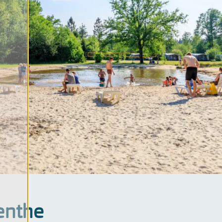
ater
bad
tie
ma's
enthe