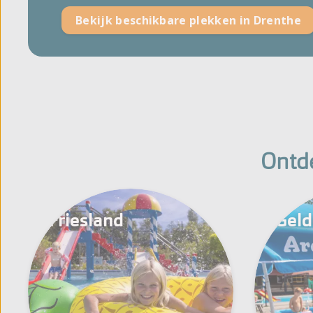
Bekijk beschikbare plekken in Drenthe
Ontd
Friesland
Geld