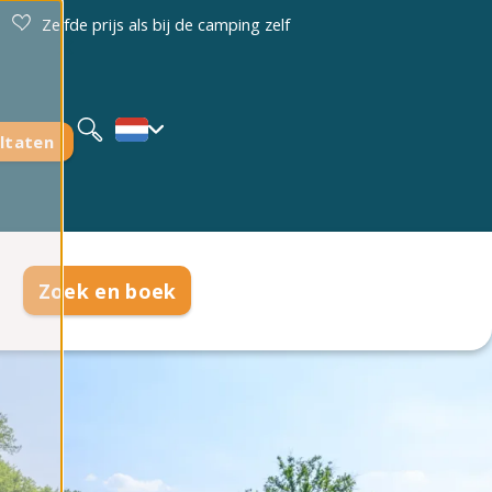
Zelfde prijs als bij de camping zelf
Deutsch
English
ltaten
Zoek en boek