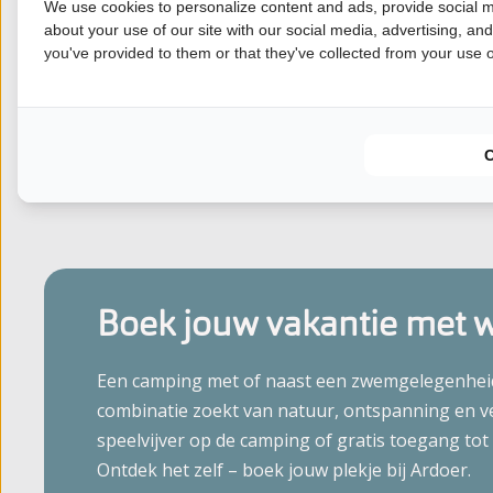
We use cookies to personalize content and ads, provide social m
✔️ Ideaal voor gezinnen met kinderen
about your use of our site with our social media, advertising, an
✔️ Dichtbij Nationaal Parken en recreatieplassen
you've provided to them or that they've collected from your use of
✔️ Fijne faciliteiten en gastvrije sfeer
✔️ Veel te doen in de omgeving
Boek jouw vakantie met w
Een camping met of naast een zwemgelegenheid 
combinatie zoekt van natuur, ontspanning en v
speelvijver op de camping of gratis toegang to
Ontdek het zelf – boek jouw plekje bij Ardoer.