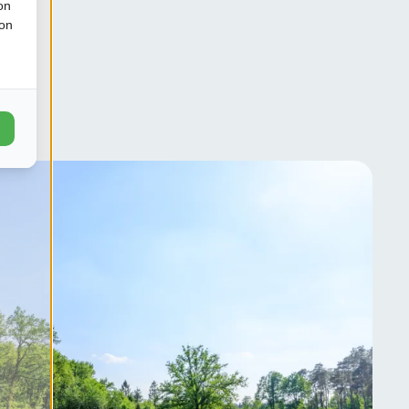
on
ion