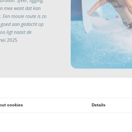
ravan. Sfeer, ligging,
sen mee want dat kan
. Een mooie route is zo
ok goed aan gedacht op
o ligt naast de
 mei 2025
ping met of nabij zwemwater in
out cookies
Details
e in de natuur. Fietsen door bossen, spelen in het zand o
je goed.
uurt