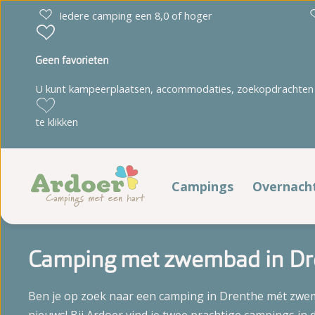
Iedere camping een 8,0 of hoger
Geen favorieten
U kunt kampeerplaatsen, accommodaties, zoekopdrachten 
Drenthe
Limburg
te klikken
Diana Heide
't Geuldal
Torentjeshoek
De Heldense Bossen
Campings
Overnach
Verblij
Friesland
Noord-Brabant
Camping met zwembad in Dr
Cnossen Leekstermeer
De Ullingse Bergen
Kampeerp
De Kuilart
Noord-Holland
Ben je op zoek naar een camping in Drenthe mét zw
It Wiid