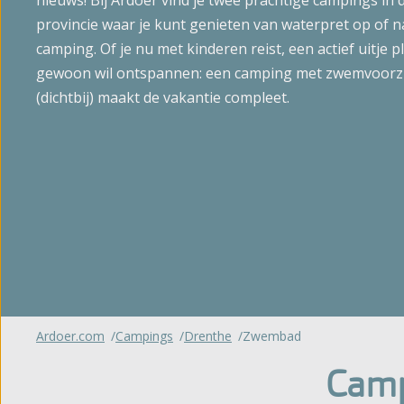
nieuws! Bij Ardoer vind je twee prachtige campings in
Glampin
't Noorder Sandt
provincie waar je kunt genieten van waterpret op of n
Gelderland
camping. Of je nu met kinderen reist, een actief uitje p
Sint Maartenszee
Huuracc
gewoon wil ontspannen: een camping met zwemvoorz
Haeghehorst
Tempelhof
(dichtbij) maakt de vakantie compleet.
De Jutberg
Bijzonde
Zandhegge
Bekijk al
Ardoer.com
Campings
Drenthe
Zwembad
Camp