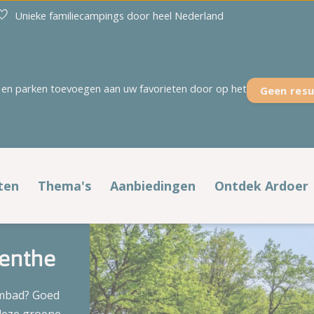
Unieke familiecampings door heel Nederland
en parken toevoegen aan uw favorieten door op het
Geen resu
Overijssel
Zeeland
't Akkertien
Duinoord
Holterberg
Ginsterveld
ten
Thema's
Aanbiedingen
Ontdek Ardoer
Kaps
Julianahoeve
fstypen
Populaire thema's
Voordelig op pad
Noetselerberg
De Meerpaal
enthe
't Rheezerwold
De Meulinge
laatsen
Voorjaar
Alle aanbiedingen
Campings aan zee
De Paardekreek
embad? Goed
Scheldeoord