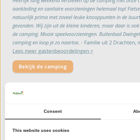
Heerlijk lang weekend verbleven op de camping met onze ca
aankleding en sanitaire voorzieningen helemaal top! Fiet
natuurlijk prima met zoveel leuke knooppunten in de buurt
gevonden. Wij zijn uit de kleine kinderen, maar daar is o
de camping. Mooie speelvoorzieningen. Buitenbad Dwingelo
camping en loop je zo naartoe.
- Familie uit 2 Drachten,
Lees meer gastenbeoordelingen >
Bekijk de camping
Waarom kiezen voor een cam
Consent
Ab
Drenthe is dé provincie voor een ontspannen vakanti
dichtbij een binnenbad, recreatieplas of speelvijver zit 
This website uses cookies
✔️ Natuurlijke speelvijver of zwemgelegenheid in de b